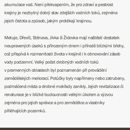
akumulace vod. Není překvapením, že pro zdraví a pestrost
krajiny je nezbytný dobrý stav zdejších vodních toků, zejména
jejich čistota a způsob, jakým protékají krajinou.
Metuje, Dřevíč, Stěnava, Jívka či Židovka mají naštěstí dostatek
neupravených úseků s přirozeným dnem i přírodě blízkými břehy,
což přispívá k rozmanitosti života v krajině i k obnovování zásob
vody podzemní. Velký počet drobných vodních toků
v pramenných oblastech byl poznamenán při provádění
zemědělských meliorací. Potůčky byly napřímeny nebo zatrubeny,
podmáčená místa a drobné mokřady zanikly. Jejich revitalizace či
renaturace je v blízké budoucnosti velkým úkolem a výzvou
zejména pro jejich správce a pro zemědělce a vlastníky
přiléhajících pozemků.